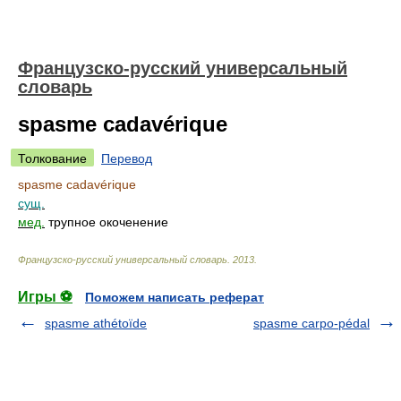
Французско-русский универсальный
словарь
spasme cadavérique
Толкование
Перевод
spasme cadavérique
сущ.
мед.
трупное окоченение
Французско-русский универсальный словарь
.
2013
.
Игры ⚽
Поможем написать реферат
spasme athétoïde
spasme carpo-pédal