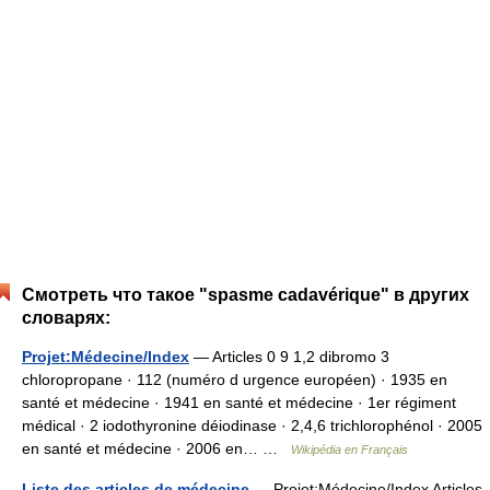
Смотреть что такое "spasme cadavérique" в других
словарях:
Projet:Médecine/Index
— Articles 0 9 1,2 dibromo 3
chloropropane · 112 (numéro d urgence européen) · 1935 en
santé et médecine · 1941 en santé et médecine · 1er régiment
médical · 2 iodothyronine déiodinase · 2,4,6 trichlorophénol · 2005
en santé et médecine · 2006 en… …
Wikipédia en Français
Liste des articles de médecine
— Projet:Médecine/Index Articles