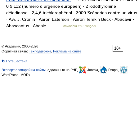
0 9 112 (numéro d urgence européen) · 2 iodothyronine
déiodinase · 2,4,6 trichlorophénol · 3000 Scénarios contre un virus
· A A. J. Cronin · Aaron Esterson · Aaron Temkin Beck · Abacavir ·
Abascantus · Abasie ·… …
Wikipédia en Français
© Академик, 2000-2026
18+
Обратная связь:
Техподдержка
,
Реклама на сайте
👣 Путешествия
Экспорт словарей на сайты
, сделанные на PHP,
Joomla,
Drupal,
WordPress, MODx.